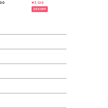
200
¥3,120
20%OFF