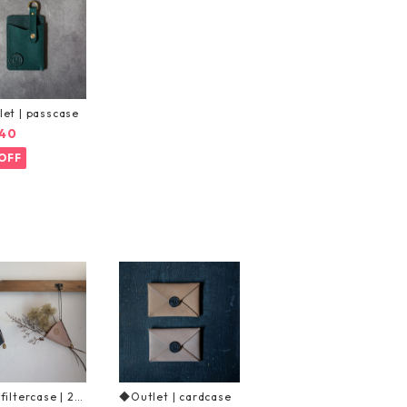
et | passcase
40
OFF
iltercase | 2si
◆Outlet | cardcase