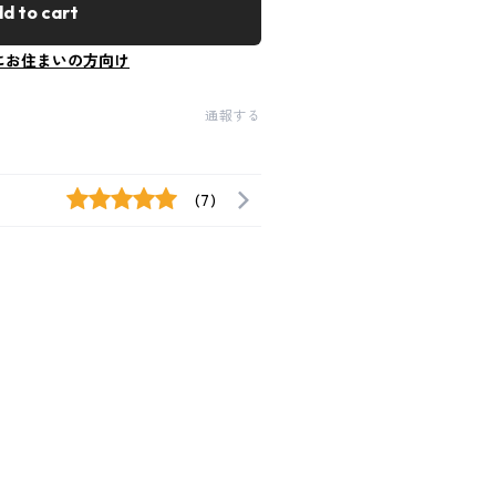
d to cart
にお住まいの方向け
通報する
(7)