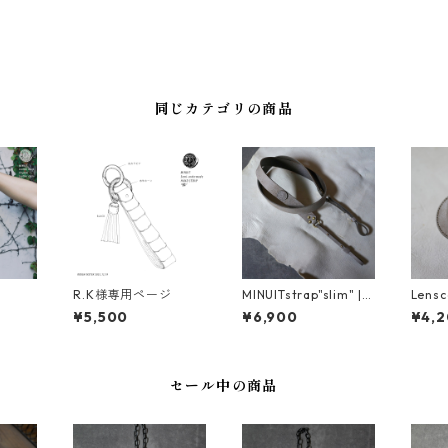
同じカテゴリの商品
R.K様専用ページ
MINUITstrap"slim" | i
Lensc
taly
¥5,500
¥6,900
¥4,
セール中の商品