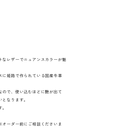
トなレザーでニュアンスカラーが魅
スに姫路で作られている国産牛革
なので、使い込むほどに艶が出て
いとなります。
す。
※オーダー前にご相談くださいま