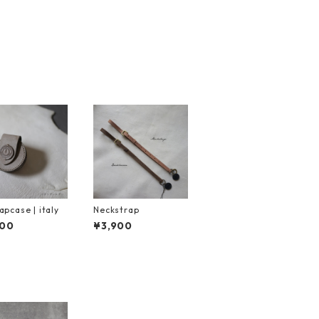
apcase | italy
Neckstrap
200
¥3,900