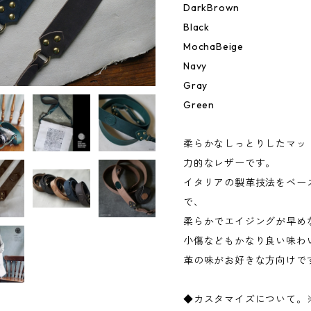
DarkBrown
Black
MochaBeige
Navy
Gray
Green
柔らかなしっとりしたマッ
力的なレザーです。
イタリアの製革技法をベー
で、
柔らかでエイジングが早め
小傷などもかなり良い味わ
革の味がお好きな方向けで
◆カスタマイズについて。