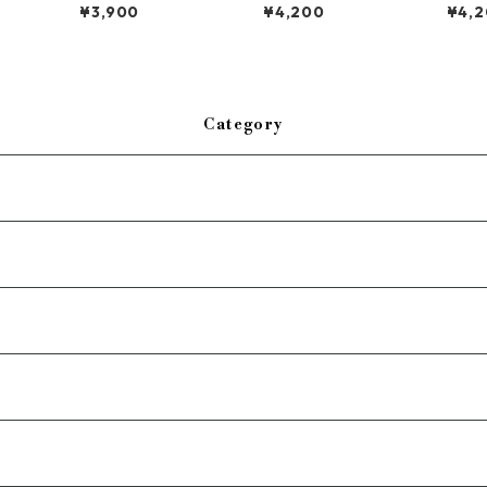
olor
ze
¥3,900
¥4,200
¥4,
Category