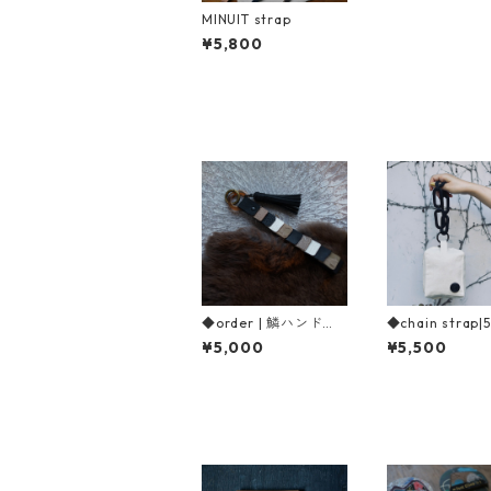
MINUIT strap
¥5,800
◆order | 鱗ハンドス
◆chain strap|5
トラップ
¥5,000
¥5,500