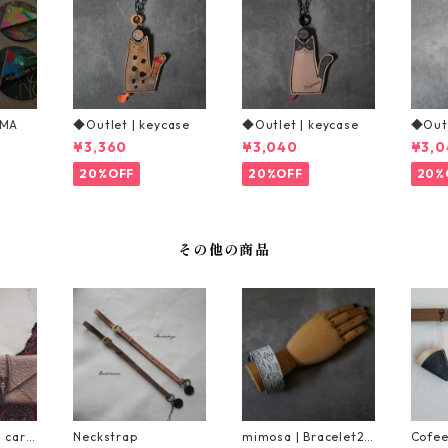
AMA
◆Outlet | keycase
◆Outlet | keycase
◆Outl
¥3,360
¥3,040
¥3,0
20%OFF
20%OFF
20%
その他の商品
l card
Neckstrap
mimosa | Bracelet2c
Cofeef