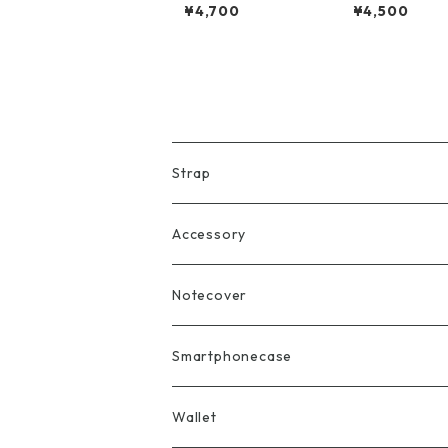
al
case
¥4,700
¥4,500
Strap
Accessory
Notecover
Smartphonecase
Wallet