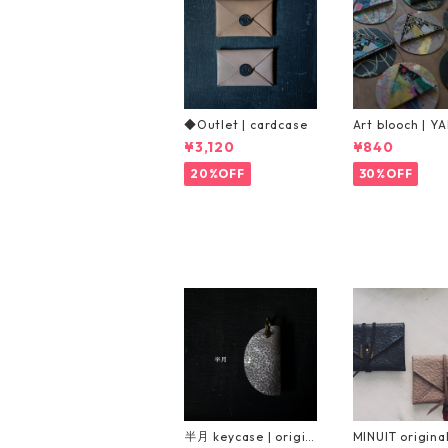
◆Outlet | cardcase
Art blooch | Y
¥3,120
¥840
20%OFF
30%OFF
半月 keycase | origin
MINUIT origina