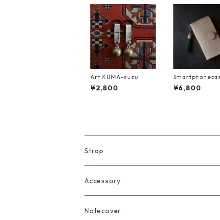
Art KUMA-suzu
Smartphonecas
utton
¥2,800
¥6,800
Strap
Accessory
Notecover