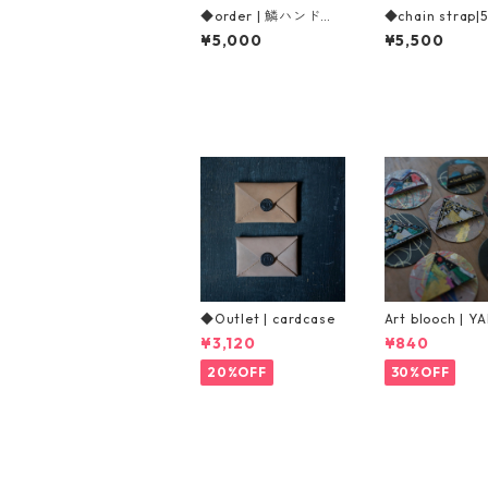
◆order | 鱗ハンドス
◆chain strap|5
トラップ
¥5,000
¥5,500
◆Outlet | cardcase
Art blooch | Y
¥3,120
¥840
20%OFF
30%OFF