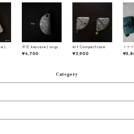
e | B
半月 keycase | origin
Art Compactcase
トケイ
al
¥4,700
¥3,900
¥5,8
Category