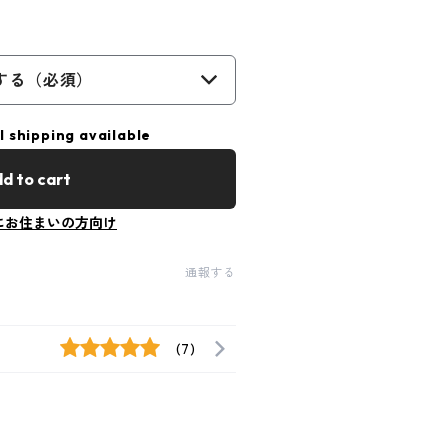
する（必須）
l shipping available
d to cart
にお住まいの方向け
通報する
(7)