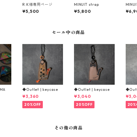
R.K様専用ページ
MINUIT strap
MINUIT
taly
¥5,500
¥5,800
¥6,9
セール中の商品
AMA
◆Outlet | keycase
◆Outlet | keycase
◆Outl
¥3,360
¥3,040
¥3,0
20%OFF
20%OFF
20%
その他の商品