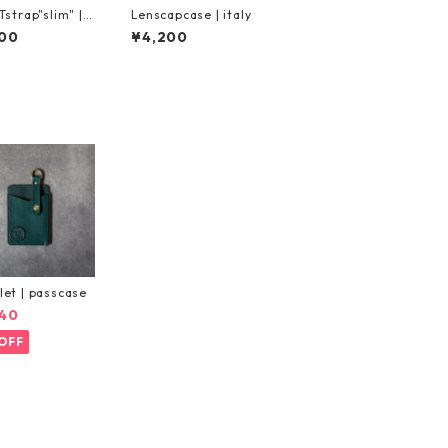
strap"slim" | i
Lenscapcase | italy
00
¥4,200
et | passcase
40
OFF