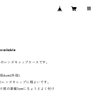
available
揃いのレンズキャップケースです。
6cm(外径)
でのレンズキャップに程よいです。
付け部の革幅1cmにちょうどよく付け