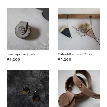
Lenscapcase | italy
Cofeefiltercase | 2size
¥4,200
¥4,200