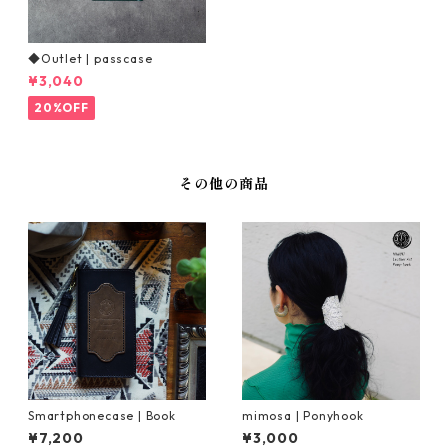
◆Outlet | passcase
¥3,040
20%OFF
その他の商品
Smartphonecase | Book
mimosa | Ponyhook
¥7,200
¥3,000