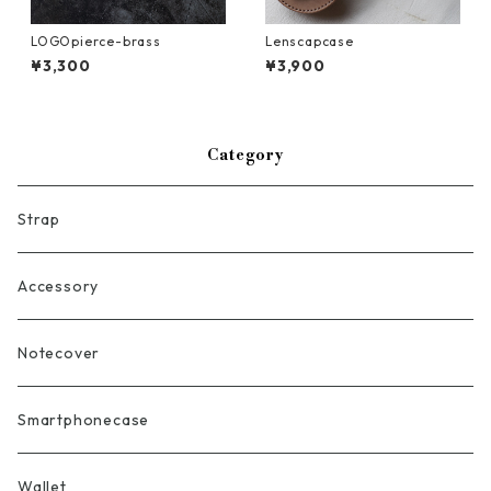
LOGOpierce-brass
Lenscapcase
¥3,300
¥3,900
Category
Strap
Accessory
Notecover
Smartphonecase
Wallet