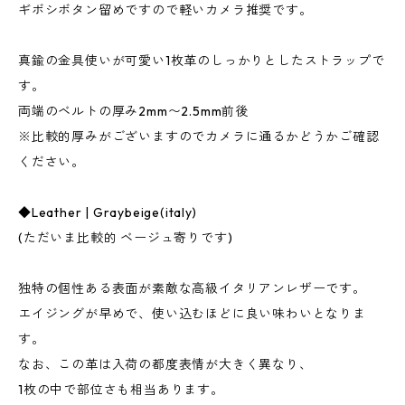
ギボシボタン留めですので軽いカメラ推奨です。
真鍮の金具使いが可愛い1枚革のしっかりとしたストラップで
す。
両端のベルトの厚み2mm〜2.5mm前後
※比較的厚みがございますのでカメラに通るかどうかご確認
ください。
◆Leather | Graybeige(italy)
(ただいま比較的 ベージュ寄りです)
独特の個性ある表面が素敵な高級イタリアンレザーです。
エイジングが早めで、使い込むほどに良い味わいとなりま
す。
なお、この革は入荷の都度表情が大きく異なり、
1枚の中で部位さも相当あります。