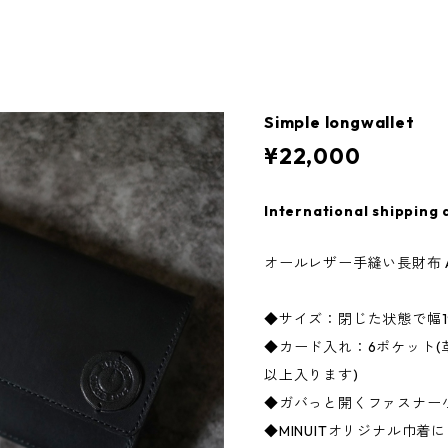
Simple longwallet
¥22,000
International shipping 
オールレザー手縫い長財布 All 
◆サイズ：閉じた状態で幅19
◆カード入れ：6ポケット(
以上入ります)
◆ガバっと開くファスナー小
◆MINUITオリジナル巾着