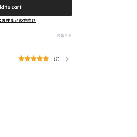
d to cart
にお住まいの方向け
通報する
(7)