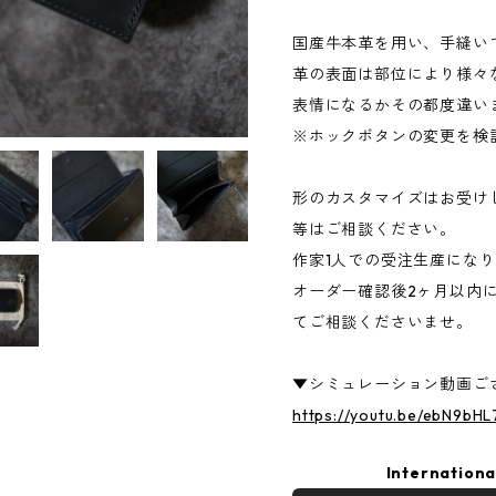
国産牛本革を用い、手縫い
革の表面は部位により様々
表情になるかその都度違い
※ホックボタンの変更を検
形のカスタマイズはお受け
等はご相談ください。
作家1人での受注生産にな
オーダー確認後2ヶ月以内
てご相談くださいませ。
▼シミュレーション動画ご
https://youtu.be/ebN9bHL
Internationa