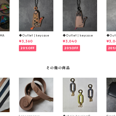
AMA
◆Outlet | keycase
◆Outlet | keycase
◆Outl
¥3,360
¥3,040
¥3,0
20%OFF
20%OFF
20%
その他の商品