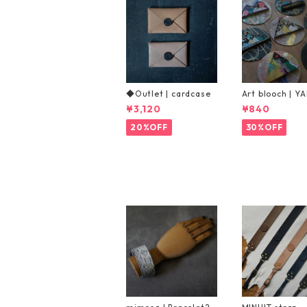
◆Outlet | cardcase
Art blooch | Y
¥3,120
¥840
20%OFF
30%OFF