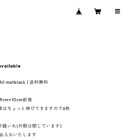
available
matblack | 送料無料
cm×10cm前後
革はちょっと伸びてきますので6枚
銭いれ(片側は閉じています)
にお入れいたします