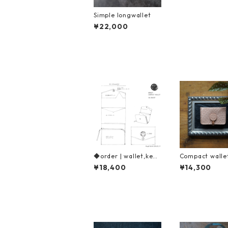
Simple longwallet
¥22,000
◆order | wallet,keyc
Compact walle
ase,cardcase
¥18,400
¥14,300