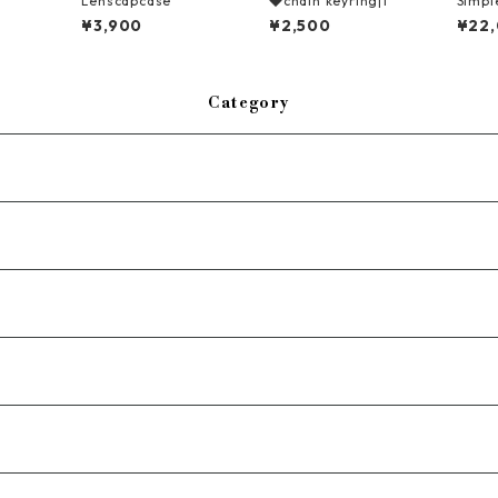
Lenscapcase
◆chain keyring|1
Simpl
¥3,900
¥2,500
¥22
Category