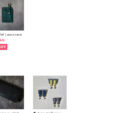
et | passcase
40
OFF